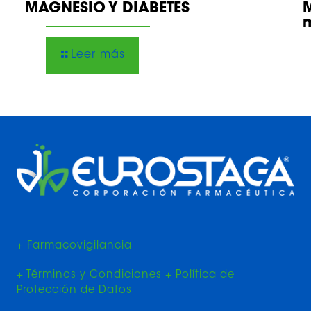
MAGNESIO Y DIABETES
M
Leer más
+ Farmacovigilancia
+ Términos y Condiciones + Política de
Protección de Datos