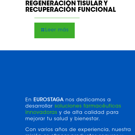
REGENERACIÓN TISULAR Y
RECUPERACIÓN FUNCIONAL
Leer más
En
EUROSTAGA
nos dedicamos a
desarrollar
soluciones farmacéuticas
innovadoras
y de alta calidad para
mejorar tu salud y bienestar.
Con varios años de experiencia, nuestra