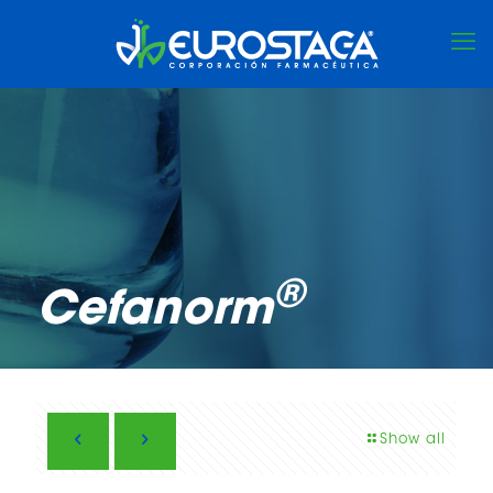
®
Cefanorm
Show all