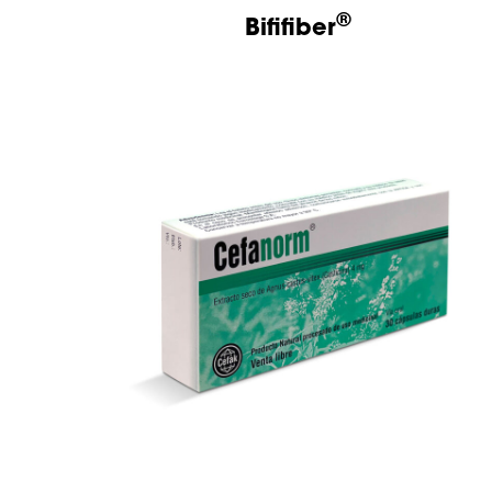
®
Bififiber