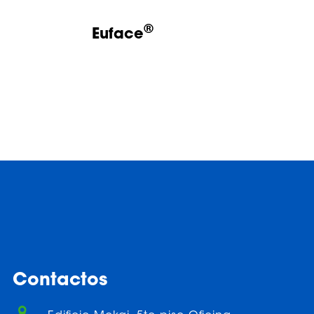
®
Euface
Contactos