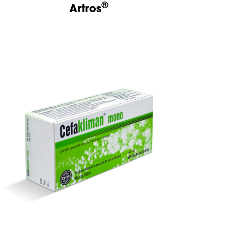
®
Artros