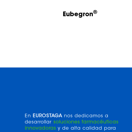
®
Eubegron
En
EUROSTAGA
nos dedicamos a
desarrollar
soluciones farmacéuticas
innovadoras
y de alta calidad para