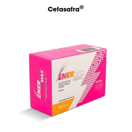
®
Cefasafra