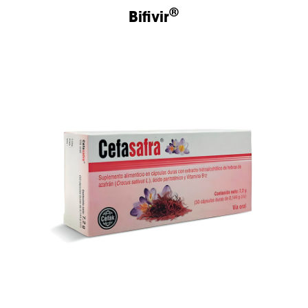
®
Bifivir