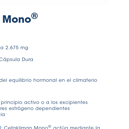
®
n Mono
sa 2.675 mg
 Cápsula Dura
del equilibrio hormonal en el climaterio
 principio activo o a los excipientes
res estrógeno dependientes
ia
®
N
: Cefakliman Mono
actúa mediante la