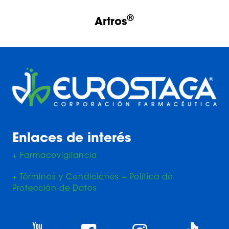
®
Artros
Enlaces de interés
+ Farmacovigilancia
+ Términos y Condiciones + Política de
Protección de Datos