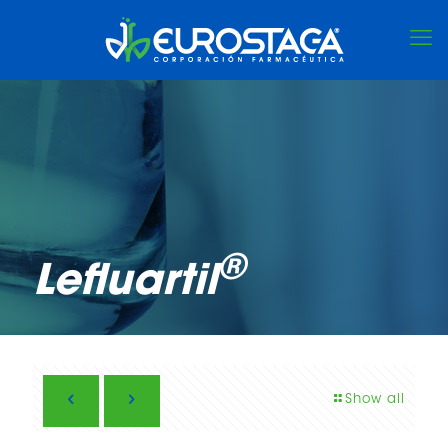
®
Lefluartil
Show all