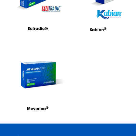
Eutradic®
®
Kabian
®
Meverina